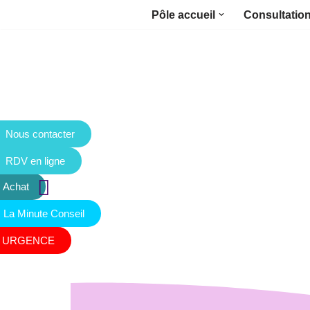
Pôle accueil
Consultatio
Aller
au
contenu
Nous contacter
RDV en ligne
Achat
La Minute Conseil
URGENCE