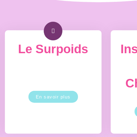
Le Surpoids
In
C
En savoir plus