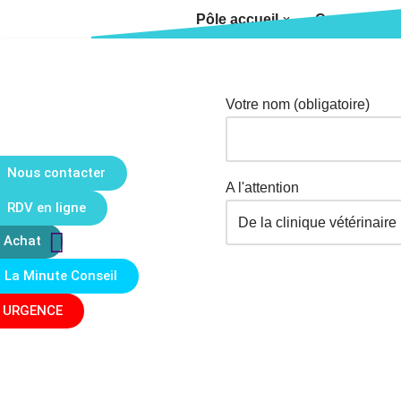
Pôle accueil
Consultatio
Aller
au
contenu
Votre nom (obligatoire)
Nous contacter
A l'attention
RDV en ligne
Achat
La Minute Conseil
URGENCE