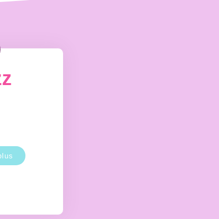
zz
plus