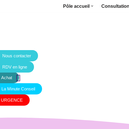
Pôle accueil
Consultatio
Aller
au
contenu
Nous contacter
RDV en ligne
Achat
La Minute Conseil
URGENCE