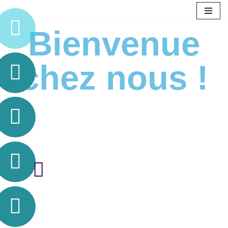
Aller
Bienvenue
au
contenu
chez nous !